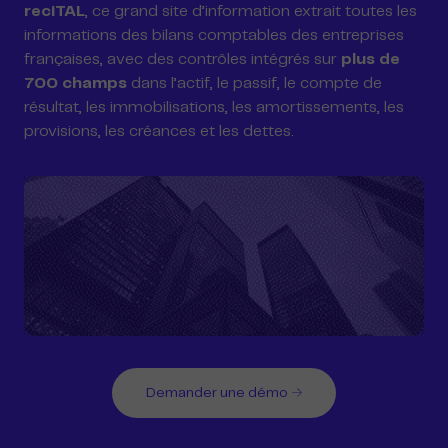
r
e
c
i
T
A
L
,
c
e
g
r
a
n
d
s
i
t
e
d
’
i
n
f
o
r
m
a
t
i
o
n
e
x
t
r
a
i
t
t
o
u
t
e
s
l
e
s
i
n
f
o
r
m
a
t
i
o
n
s
d
e
s
b
i
l
a
n
s
c
o
m
p
t
a
b
l
e
s
d
e
s
e
n
t
r
e
p
r
i
s
e
s
f
r
a
n
ç
a
i
s
e
s
,
a
v
e
c
d
e
s
c
o
n
t
r
ô
l
e
s
i
n
t
é
g
r
é
s
s
u
r
p
l
u
s
d
e
7
0
0
c
h
a
m
p
s
d
a
n
s
l
’
a
c
t
i
f
,
l
e
p
a
s
s
i
f
,
l
e
c
o
m
p
t
e
d
e
r
é
s
u
l
t
a
t
,
l
e
s
i
m
m
o
b
i
l
i
s
a
t
i
o
n
s
,
l
e
s
a
m
o
r
t
i
s
s
e
m
e
n
t
s
,
l
e
s
p
r
o
v
i
s
i
o
n
s
,
l
e
s
c
r
é
a
n
c
e
s
e
t
l
e
s
d
e
t
t
e
s
.
Demander une démo