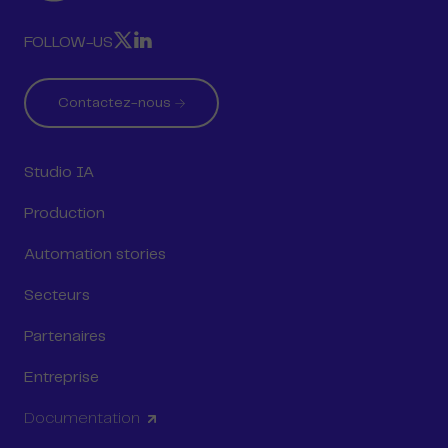
RECITAL
RECITAL
FOLLOW-US
SUR
SUR
X
LINKEDIN
Contactez-nous
Studio IA
Production
Automation stories
Secteurs
Partenaires
Entreprise
Documentation