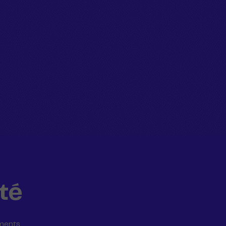
té
uments