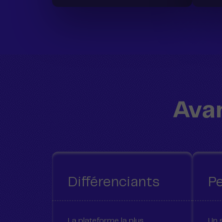
Avan
Différenciants
Pe
La plateforme la plus
Un 