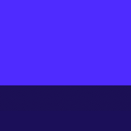
.
ANT
 IA de reciTAL
s les cas d’usages, du
ents longs, de
ux, process complexes,