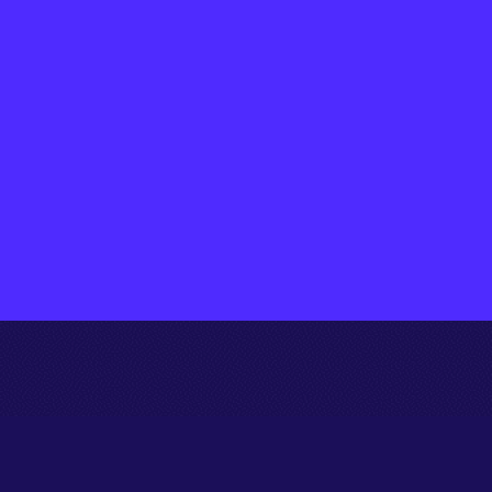
d
i
s
p
o
n
i
b
l
e
e
n
S
a
a
S
o
u
O
n
P
r
e
m
STUDIO IA
PRODUCTION
ASSIST
La puissance et la richesse du Studio
permettent de prendre en charge tou
plus simple au plus complexe : docum
mauvaise qualité, manuscrits, tablea
etc.