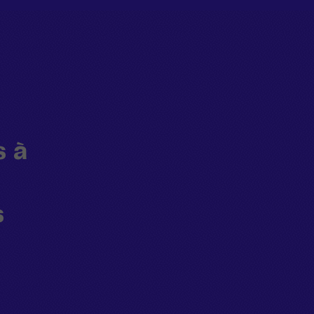
s à
n
s