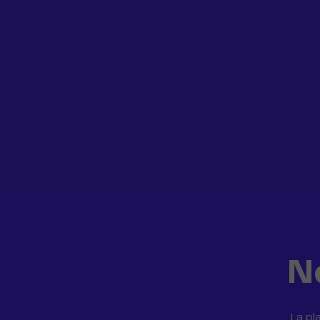
N
La pl