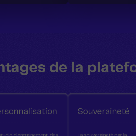
tages de la plate
rsonnalisation
Souveraineté
studio d’entrainement, des
La souveraineté par la