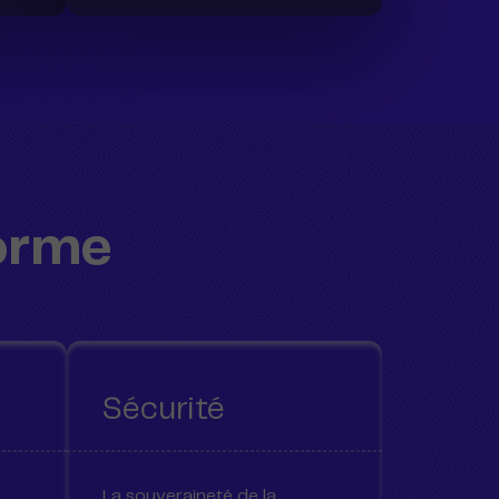
forme
Sécurité
La souveraineté de la